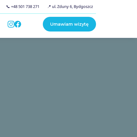
📞 +48 501 738 271
📍 ul. Zduny 6, Bydgoszcz
Umawiam wizytę