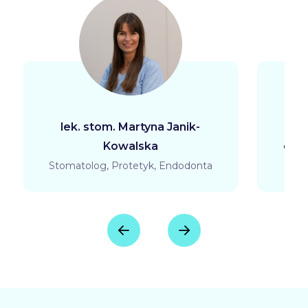
lek. stom. Martyna Janik-
Kowalska
dr n
Stomatolog, Protetyk, Endodonta