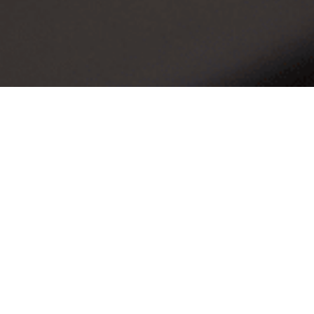
a
lną