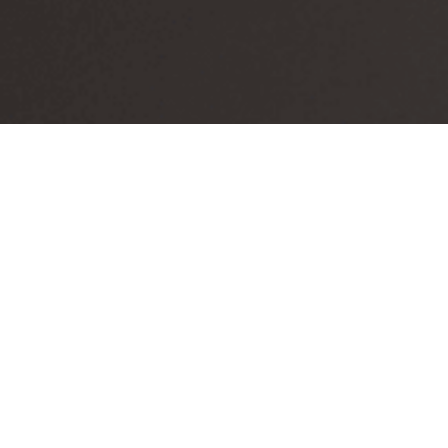
Rwa kulszowa Bydgoszcz - rehabilitacj
terapię manua