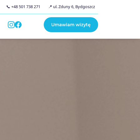
📞 +48 501 738 271
📍 ul. Zduny 6, Bydgoszcz
Umawiam wizytę